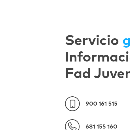
Servicio
g
Informaci
Fad Juve
900 161 515
681 155 160