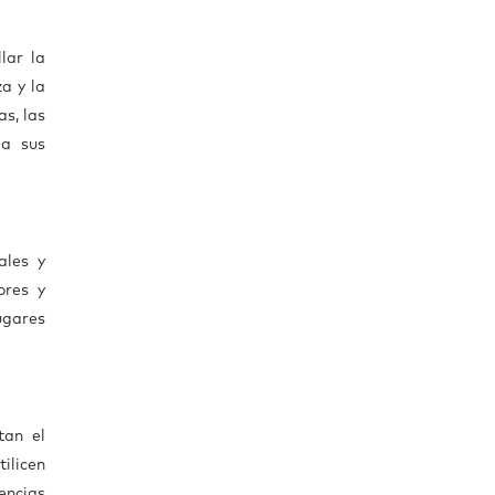
lar la
a y la
as, las
 a sus
ales y
ores y
ugares
tan el
ilicen
encias