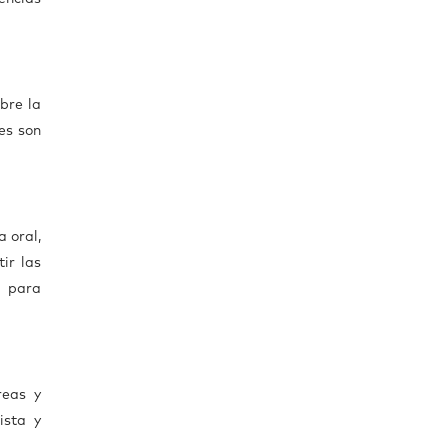
bre la
es son
 oral,
ir las
a para
reas y
ista y