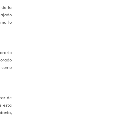
 de la
bajado
ema lo
orario
lorado
um como
car de
e esta
danía,