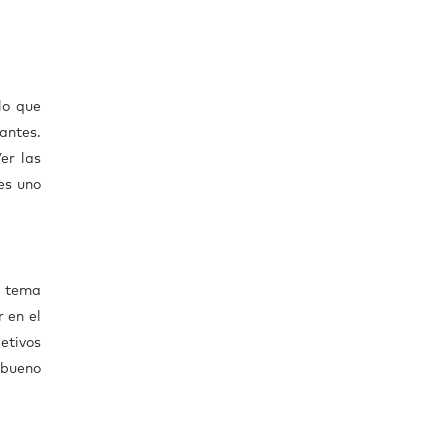
lo que
antes.
er las
es uno
o tema
 en el
etivos
 bueno