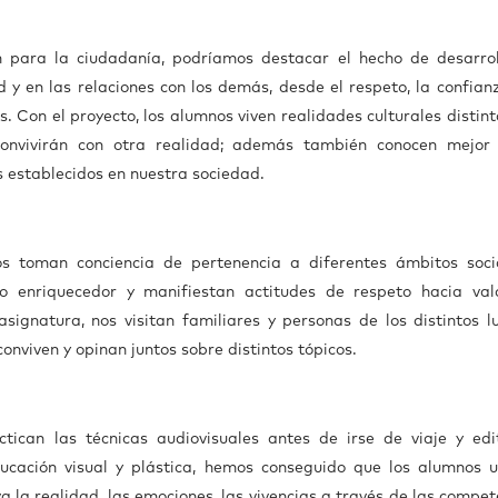
n para la ciudadanía, podríamos destacar el hecho de desarrol
 y en las relaciones con los demás, desde el respeto, la confianz
s. Con el proyecto, los alumnos viven realidades culturales distint
onvivirán con otra realidad; además también conocen mejor
s establecidos en nuestra sociedad.
os toman conciencia de pertenencia a diferentes ámbitos soci
to enriquecedor y manifiestan actitudes de respeto hacia val
asignatura, nos visitan familiares y personas de los distintos l
onviven y opinan juntos sobre distintos tópicos.
tican las técnicas audiovisuales antes de irse de viaje y edi
ucación visual y plástica, hemos conseguido que los alumnos ut
a la realidad, las emociones, las vivencias a través de las compet