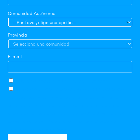
Comunidad Autónoma
Provincia
E-mail
* He leído y acepto la
Política de Privacidad
.
Consiento el tratamiento de mis datos de contacto
(correo electrónico y número de teléfono) para recibir
comunicaciones e información sobre las actividades,
proyectos, campañas e iniciativas de Fad Juventud, así
como sobre las distintas formas de participación y
colaboración con la entidad.