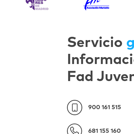
Servicio
g
Informaci
Fad Juve
900 161 515
681 155 160