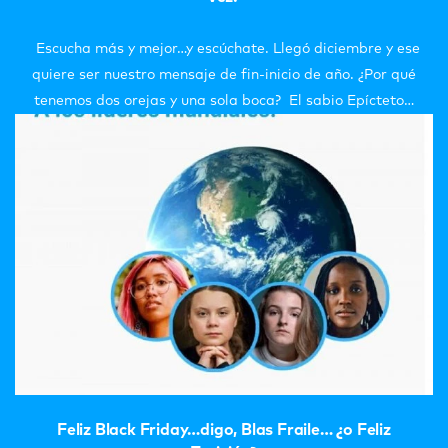
Escucha más y mejor…y escúchate. Llegó diciembre y ese
quiere ser nuestro mensaje de fin-inicio de año. ¿Por qué
tenemos dos orejas y una sola boca? El sabio Epícteto…
Feliz Black Friday…digo, Blas Fraile… ¿o Feliz