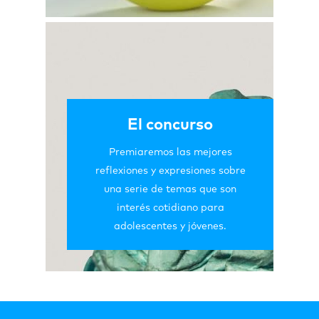
El concurso
Premiaremos las mejores
reflexiones y expresiones sobre
una serie de temas que son
interés cotidiano para
adolescentes y jóvenes.