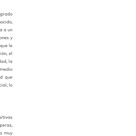
agrado
nocido,
pa a un
ones y
 que le
ón, el
dad, la
 medio
ad que
ial, lo
itivas
peras,
ta muy