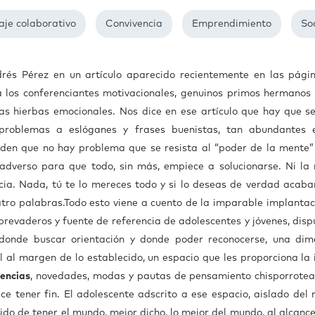
aje colaborativo
Convivencia
Emprendimiento
So
rés Pérez en un artículo aparecido recientemente en las pági
a los conferenciantes motivacionales, genuinos primos hermanos 
tras hierbas emocionales. Nos dice en ese artículo que hay que s
s problemas a eslóganes y frases buenistas, tan abundantes 
enden que no hay problema que se resista al “poder de la mente”
o adverso para que todo, sin más, empiece a solucionarse. Ni la
ncia. Nada, tú te lo mereces todo y si lo deseas de verdad acaba
atro palabras.
Todo esto viene a cuento de la imparable implantac
abrevaderos y fuente de referencia de adolescentes y jóvenes, disp
o donde buscar orientación y donde poder reconocerse, una dim
l al margen de lo establecido, un espacio que les proporciona la i
encias
, novedades, modas y pautas de pensamiento chisporrotea
ece tener fin. El adolescente adscrito a ese espacio, aislado del
ido de tener el mundo, mejor dicho, lo mejor del mundo, al alcance