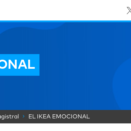
IONAL
gistral
EL IKEA EMOCIONAL