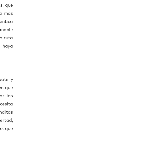
s, que
da más
éntica
ándole
a ruta
o haya
atir y
en que
ar las
cesita
nditas
ertad,
o, que