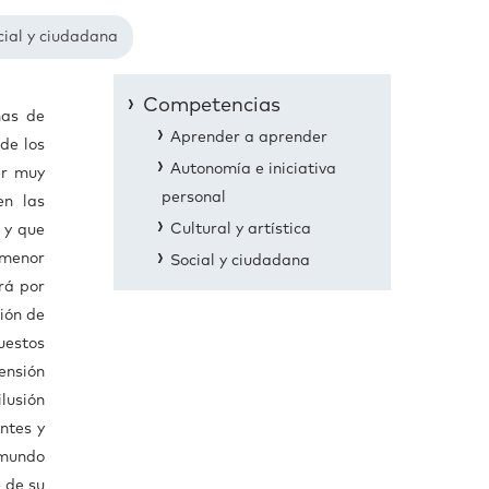
cial y ciudadana
Competencias
nas de
Aprender a aprender
de los
Autonomía e iniciativa
er muy
personal
en las
Cultural y artística
 y que
 menor
Social y ciudadana
rá por
ión de
uestos
ensión
lusión
ntes y
 mundo
 de su