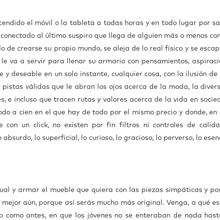
ndido el móvil o la tableta a todas horas y en todo lugar por s
re conectado al último suspiro que llega de alguien más o menos co
do de crearse su propio mundo, se aleja de lo real físico y se esca
le va a servir para llenar su armario con pensamientos, aspiraci
y deseable en un solo instante, cualquier cosa, con la ilusión de
pistas válidas que le abran los ojos acerca de la moda, la diversi
es, e incluso que tracen rutas y valores acerca de la vida en socie
todo a cien en el que hay de todo por el mismo precio y donde, en
con un click, no existen por fin filtros ni controles de calid
surdo, lo superficial, lo curioso, lo gracioso, lo perverso, lo esenc
tual y armar el mueble que quiera con las piezas simpáticas y pos
 mejor aún, porque así serás mucho más original. Venga, a qué es
 no como antes, en que los jóvenes no se enteraban de nada has