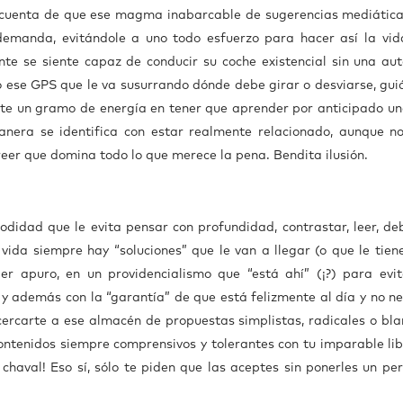
cuenta de que ese magma inabarcable de sugerencias mediática
 demanda, evitándole a uno todo esfuerzo para hacer así la vi
te se siente capaz de conducir su coche existencial sin una aut
do ese GPS que le va susurrando dónde debe girar o desviarse, gui
ste un gramo de energía en tener que aprender por anticipado un
anera se identifica con estar realmente relacionado, aunque n
reer que domina todo lo que merece la pena. Bendita ilusión.
didad que le evita pensar con profundidad, contrastar, leer, deb
vida siempre hay “soluciones” que le van a llegar (o que le tien
er apuro, en un providencialismo que “está ahí” (¡?) para evit
y además con la “garantía” de que está felizmente al día y no ne
cercarte a ese almacén de propuestas simplistas, radicales o bla
ontenidos siempre comprensivos y tolerantes con tu imparable lib
 chaval! Eso sí, sólo te piden que las aceptes sin ponerles un per