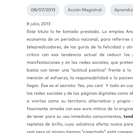
08/07/2013
Acción Magistral
Aprendiz
8 julio, 2013
Este título lo he tomado prestado. Lo emplea And
economía de un periódico nacional, para referirse 
telepredicadores, de los gurús de la felicidad y o
crítico con esa tendencia actual de reducir lo
manifestaciones y en las redes sociales, que pret
basta con tener una “actitud positiva” frente a l
mención al esfuerzo, la responsabilidad o la pacie
llegar. Ése es el secreto: Yes, you can! Y todo en cu
las redes sociales y de las páginas digitales como 
a vivirlas como su territorio alternativo y propi
fascinante ornada con esa aura mítica de lo origina
de tener para su uso inmediato conocimientos,
tend
repletas de brillo, cuya volcánica oferta nunca par
real pero al mismo tiempo “conectado”, está convenc