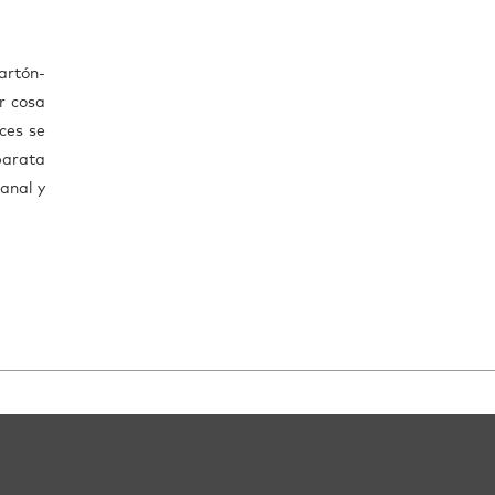
artón-
r cosa
ces se
 barata
anal y