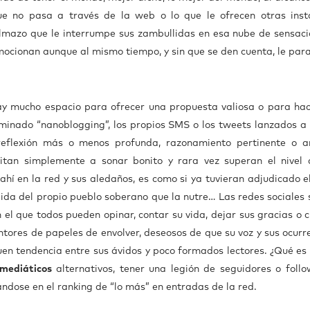
que no pasa a través de la web o lo que le ofrecen otras inst
pelmazo que le interrumpe sus zambullidas en esa nube de sensaci
ocionan aunque al mismo tiempo, y sin que se den cuenta, le para
hay mucho espacio para ofrecer una propuesta valiosa o para hac
minado “nanoblogging”, los propios SMS o los tweets lanzados a 
reflexión más o menos profunda, razonamiento pertinente o an
mitan simplemente a sonar bonito y rara vez superan el nivel 
hí en la red y sus aledaños, es como si ya tuvieran adjudicado el
gida del propio pueblo soberano que la nutre… Las redes sociales 
el que todos pueden opinar, contar su vida, dejar sus gracias o cr
ntores de papeles de envolver, deseosos de que su voz y sus ocurre
uen tendencia entre sus ávidos y poco formados lectores. ¿Qué es 
 mediáticos
alternativos, tener una legión de seguidores o follo
ándose en el ranking de “lo más” en entradas de la red.