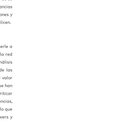
ancias
ones y
licen.
erle a
la red
álisis
de las
 valor
se han
iticar
ncias,
lo que
wers y