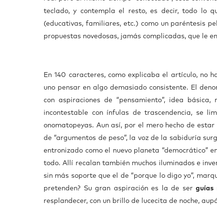
teclado, y contempla el resto, es decir, todo lo 
(educativas, familiares, etc.) como un paréntesis 
propuestas novedosas, jamás complicadas, que le em
En 140 caracteres, como explicaba el artículo, no 
uno pensar en algo demasiado consistente. El deno
con aspiraciones de “pensamiento”, idea básica, 
incontestable con ínfulas de trascendencia, se li
onomatopeyas. Aun así, por el mero hecho de estar a
de “argumentos de peso”, la voz de la sabiduría sur
entronizado como el nuevo planeta “democrático” en 
todo. Allí recalan también muchos iluminados e inve
sin más soporte que el de “porque lo digo yo”, marq
pretenden? Su gran aspiración es la de ser
guías
resplandecer, con un brillo de lucecita de noche, aup