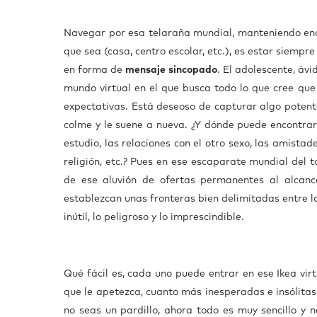
Navegar por esa telaraña mundial, manteniendo ence
que sea (casa, centro escolar, etc.), es estar siemp
en forma de
mensaje sincopado
. El adolescente, ávi
mundo virtual en el que busca todo lo que cree que 
expectativas. Está deseoso de capturar algo potente 
colme y le suene a nueva. ¿Y dónde puede encontrar 
estudio, las relaciones con el otro sexo, las amistad
religión, etc.? Pues en ese escaparate mundial del 
de ese aluvión de ofertas permanentes al alcance 
establezcan unas fronteras bien delimitadas entre lo ab
inútil, lo peligroso y lo imprescindible.
Qué fácil es, cada uno puede entrar en ese Ikea vir
que le apetezca, cuanto más inesperadas e insólitas
no seas un pardillo, ahora todo es muy sencillo y