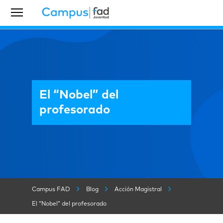
El “Nobel” del
profesorado
Campus FAD
Blog
Acción Magistral
El “Nobel” del profesorado