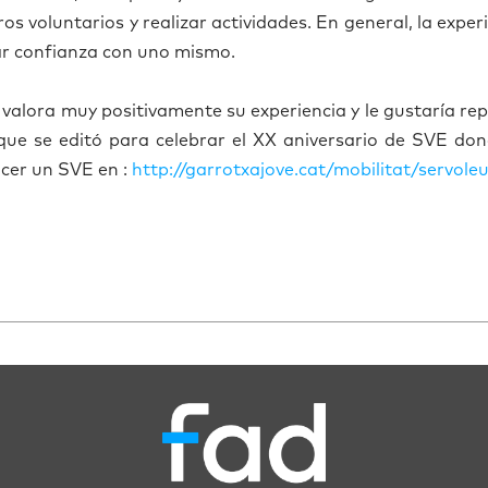
os voluntarios y realizar actividades. En general, la exper
nar confianza con uno mismo.
 valora muy positivamente su experiencia y le gustar
í
a rep
que se edit
ó
para celebrar el XX aniversario de SVE don
acer un SVE en :
http://garrotxajove.cat/mobilitat/servole