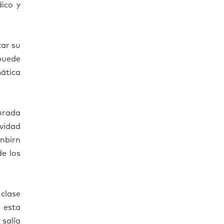
dico y
tar su
puede
m
á
tica
urada
ividad
nbirn
e los
 clase
 esta
 salía