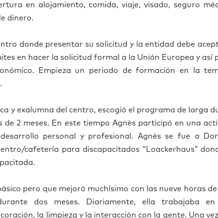
rtura en alojamiento, comida, viaje, visado, seguro m
é
e dinero.
entro donde presentar su solicitud y la entidad debe acep
ites en hacer la solicitud formal a la Uni
ó
n Europea y as
í
con
ó
mico. Empieza un periodo de formaci
ó
n en la te
.
Roca y exalumna del centro, escogi
ó
el programa de larga d
s de 2 meses. En este tiempo Agn
è
s particip
ó
en una act
esarrollo personal y profesional. Agn
è
s se fue a Dor
centro/cafeter
í
a para discapacitados
“
Loackerhaus
”
dond
apacitada.
b
á
sico pero que mejor
ó
much
í
simo con las nueve horas de
rante dos meses. Diariamente, ella trabajaba en
ecoraci
ó
n, la limpieza y la interacci
ó
n con la gente. Una vez