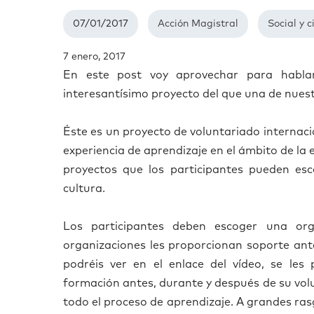
07/01/2017
Acción Magistral
Social y 
7 enero, 2017
En este post voy aprovechar para habl
interesant
í
simo proyecto del que una de nues
É
ste es un proyecto de voluntariado internacio
experiencia de aprendizaje en el
á
mbito de la 
proyectos que los participantes pueden es
cultura.
Los participantes deben escoger una org
organizaciones les proporcionan soporte ant
podr
é
is ver en el enlace del v
í
deo, se les 
formaci
ó
n antes, durante y despu
é
s de su vo
todo el proceso de aprendizaje. A grandes ras