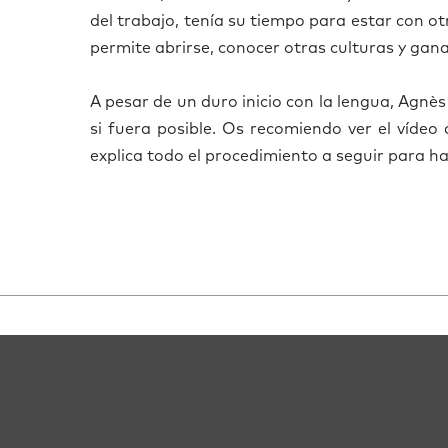
del trabajo, tenía su tiempo para estar con otr
permite abrirse, conocer otras culturas y ga
A pesar de un duro inicio con la lengua, Agn
è
s
si fuera posible. Os recomiendo ver el v
í
deo 
explica todo el procedimiento a seguir para h