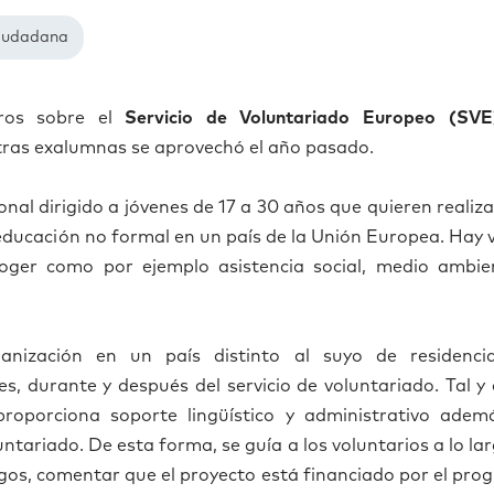
ciudadana
aros sobre el
Servicio de Voluntariado Europeo (SVE
tras exalumnas se aprovech
ó
el a
ñ
o pasado.
nal dirigido a j
ó
venes de 17 a 30 a
ñ
os que quieren realiz
educaci
ó
n no formal en un pa
í
s de la Uni
ó
n Europea. Hay 
coger como por ejemplo asistencia social, medio ambie
anizaci
ó
n en un pa
í
s distinto al suyo de residencia
es, durante y despu
é
s del servicio de voluntariado. Tal 
proporciona soporte ling
üí
stico y administrativo adem
luntariado. De esta forma, se gu
í
a a los voluntarios a lo la
gos, comentar que el proyecto est
á
financiado por el pro