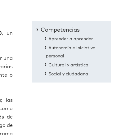
Competencias
)
, un
Aprender a aprender
Autonomía e iniciativa
personal
ar una
Cultural y artística
varios
Social y ciudadana
nte o
; las
y como
á
s de
rgo de
grama