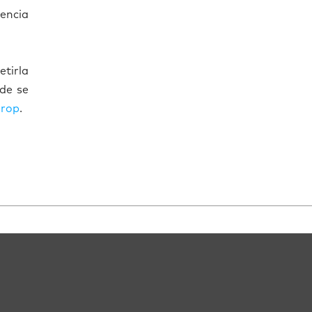
iencia
etirla
de se
urop
.