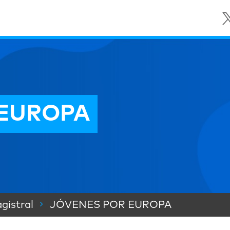
 EUROPA
gistral
JÓVENES POR EUROPA