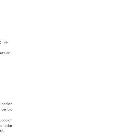
). Se
ente en
ucación
l centro
ucación
 ganador
to.