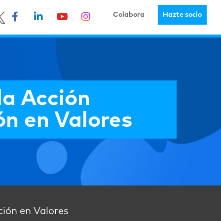
Colabora
Hazte socio
la Acción
ón en Valores
ción en Valores