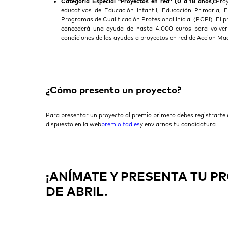
Categoría Especial “Proyectos en red” (0 a 18 años):
Pro
educativos de Educación Infantil, Educación Primaria, 
Programas de Cualificación Profesional Inicial (PCPI). El 
concederá una ayuda de hasta 4.000 euros para volver a
condiciones de las ayudas a proyectos en red de Acción Mag
¿Cómo presento un proyecto?
Para presentar un proyecto al premio primero debes registrarte 
dispuesto en la web
premio.fad.es
y enviarnos tu candidatura.
¡ANÍMATE Y PRESENTA TU PR
DE ABRIL.