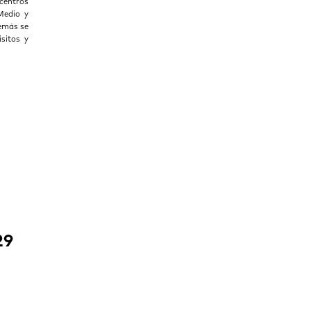
centros
Medio y
demás se
sitos y
29