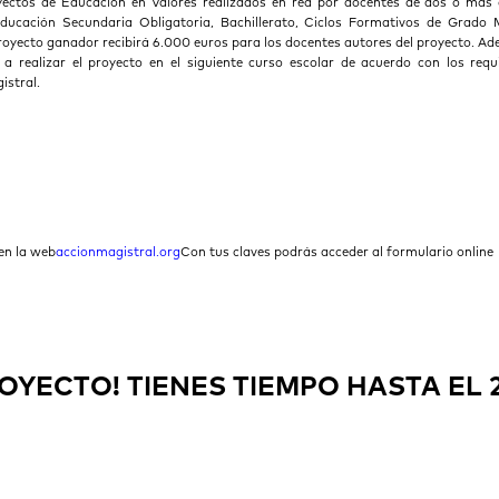
yectos de Educación en Valores realizados en red por docentes de dos o más 
Educación Secundaria Obligatoria, Bachillerato, Ciclos Formativos de Grado 
proyecto ganador recibirá 6.000 euros para los docentes autores del proyecto. A
 realizar el proyecto en el siguiente curso escolar de acuerdo con los requi
istral.
en la web
accionmagistral.org
Con tus claves podrás acceder al formulario online
OYECTO! TIENES TIEMPO HASTA EL 