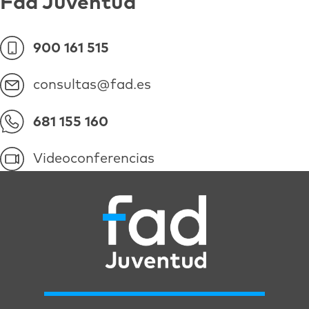
Fad Juventud
900 161 515
consultas@fad.es
681 155 160
Videoconferencias