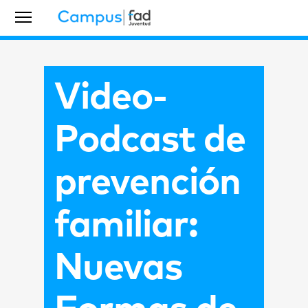
Video-
Podcast de
prevención
familiar:
Nuevas