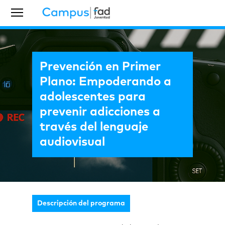
Prevención en Primer
Plano: Empoderando a
adolescentes para
prevenir adicciones a
través del lenguaje
audiovisual
Descripción del programa