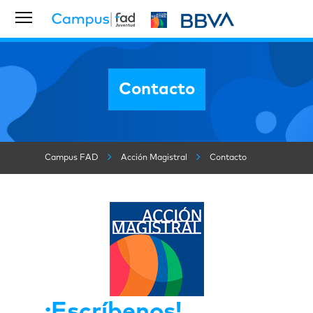
Contacto
Campus FAD
Acción Magistral
Contacto
¡Escríbenos!