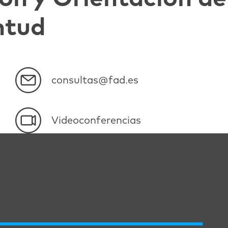
ntud
consultas@fad.es
Videoconferencias