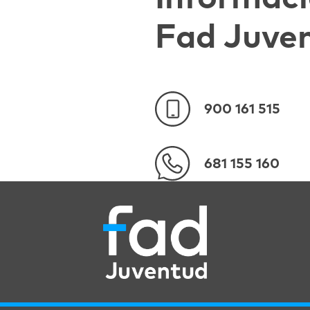
Fad Juve
900 161 515
681 155 160