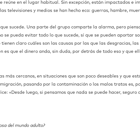
se reúne en el lugar habitual. Sin excepción, están impactados e 
las televisiones y medios se han hecho eco: guerras, hambre, muer
o que sucede. Una parte del grupo comparte la alarma, pero piens
no se pueda evitar todo lo que sucede, sí que se pueden aportar sol
o tienen claro cuáles son las causas por las que las desgracias, la
n es que el dinero anda, sin duda, por detrás de todo eso y que ello
mas más cercanos, en situaciones que son poco deseables y que está
migración, pasando por la contaminación o los malos tratos es, 
s dice: «Desde luego, si pensamos que nada se puede hacer, seguro
 cosa del mundo adulto?