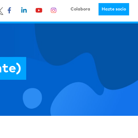
Colabora
Hazte socio
nte)