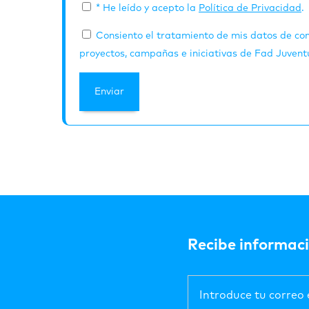
* He leído y acepto la
Política de Privacidad
.
Consiento el tratamiento de mis datos de con
proyectos, campañas e iniciativas de Fad Juventu
Recibe informaci