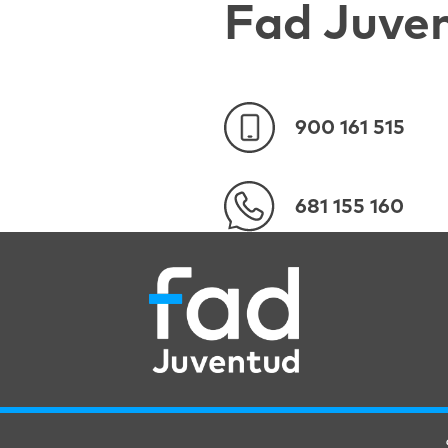
Fad Juve
900 161 515
681 155 160