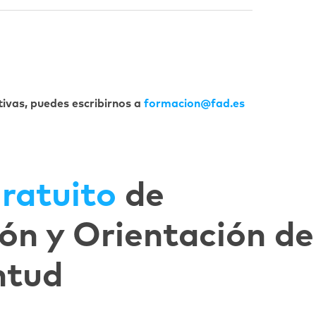
tivas, puedes escribirnos a
formacion@fad.es
ratuito
de
ón y Orientación de
ntud