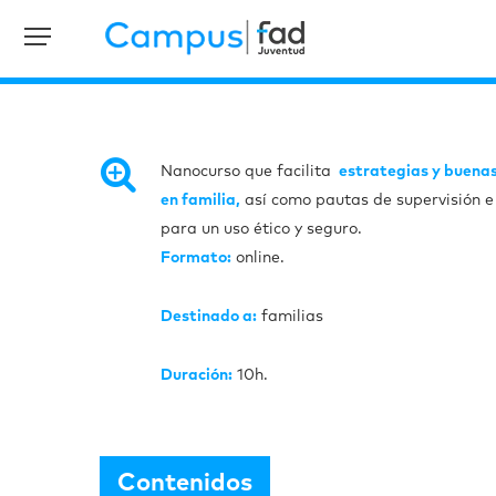
Nanocurso que facilita
estrategias y buenas 
en familia,
así como pautas de supervisión e 
para un uso ético y seguro.
Formato:
online.
Destinado a:
familias
Duración:
10h.
Contenidos