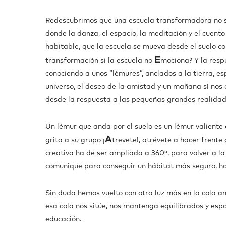
Redescubrimos que una escuela transformadora no s
donde la danza, el espacio, la meditación y el cuent
habitable, que la escuela se mueva desde el suelo 
E
transformación si la escuela no
mociona? Y la res
conociendo a unos “lémures”, anclados a la tierra, e
universo, el deseo de la amistad y un mañana sí n
desde la respuesta a las pequeñas grandes realidad
Un lémur que anda por el suelo es un lémur valiente 
A
grita a su grupo ¡
trevete!, atrévete a hacer frent
creativa ha de ser ampliada a 360º, para volver a la 
comunique para conseguir un hábitat más seguro, hab
Sin duda hemos vuelto con otra luz más en la cola an
esa cola nos sitúe, nos mantenga equilibrados y es
educación.