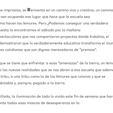
R
e improvisa, se
einventa en un camino vivo y creativo, un camino
o van ocupando ese lugar que hace que la escuela sea
como hacen los lémures. Pero ¿Podemos conseguir una verdadera
puesta la encontramos el sábado por la mañana
spectaculares que nos compartieron proyectos donde Kokolino, el
os demostraron que lo verdaderamente educativo transforma el mu
es cotidianas que son dignas merecedoras de “premios”.
que se tiene que enfrentar a esas “amenazas” de la tierra, un lém
e a las nuevas realidades que se nos abren a esa escuela que adem
tribu, a una tribu como la de los lémures que conviva y que se
itable y, siempre, pegado a la tierra.
illada, la iluminación de todo lo vivido este fin de semana que ha
pante todas esas moscas de desesperanza en la