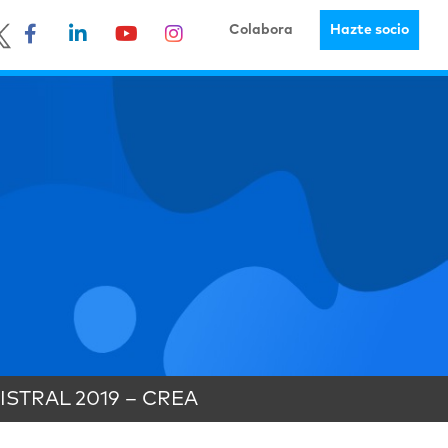
Colabora
Hazte socio
STRAL 2019 – CREA