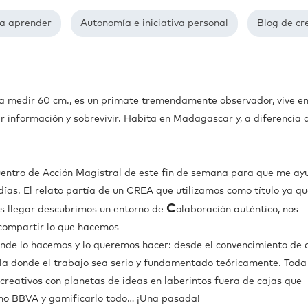
a aprender
Autonomía e iniciativa personal
Blog de cr
r a medir 60 cm., es un primate tremendamente observador, vive e
 información y sobrevivir. Habita en Madagascar y, a diferencia 
cuentro de Acción Magistral de este fin de semana para que me a
s días. El relato partía de un CREA que utilizamos como título ya qu
C
s llegar descubrimos un entorno de
olaboración auténtico, nos
compartir lo que hacemos
donde lo hacemos y lo queremos hacer: desde el convencimiento de 
la donde el trabajo sea serio y fundamentado teóricamente. Toda
creativos con planetas de ideas en laberintos fuera de cajas que
ismo BBVA y gamificarlo todo… ¡Una pasada!