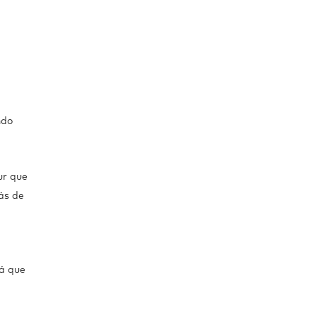
ndo
ur que
ás de
rá que