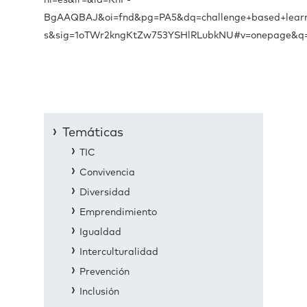
hl=es&lr=&id=KhF-
BgAAQBAJ&oi=fnd&pg=PA5&dq=challenge+based+lear
s&sig=1oTWr2kngKtZw753YSHlRLubkNU#v=onepage&q=
Temáticas
TIC
Convivencia
Diversidad
Emprendimiento
Igualdad
Interculturalidad
Prevención
Inclusión