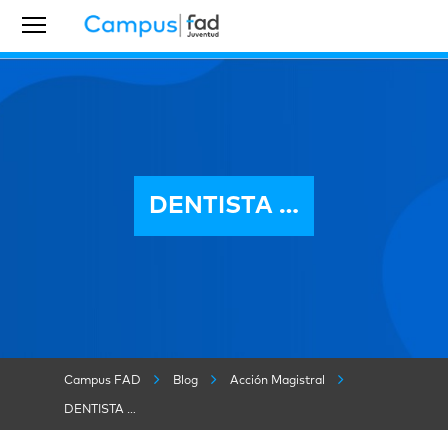
DENTISTA …
Campus FAD
Blog
Acción Magistral
DENTISTA …