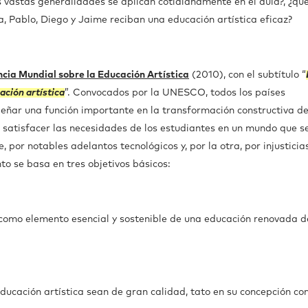
 vastas generalidades se aplican cotidianamente en el aula?, ¿qu
, Pablo, Diego y Jaime reciban una educación artística eficaz?
ia Mundial sobre la Educación Artística
(2010), con el subtítulo “
ación artística
”. Convocados por la UNESCO, todos los países
eñar una función importante en la transformación constructiva de
 satisfacer las necesidades de los estudiantes en un mundo que s
 por notables adelantos tecnológicos y, por la otra, por injusticia
nto se basa en tres objetivos básicos:
, como elemento esencial y sostenible de una educación renovada d
ducación artística sean de gran calidad, tato en su concepción c