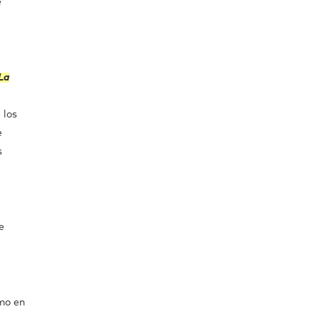
é
La
 los
e
s
e
omo en