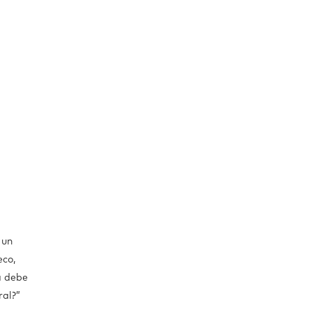
 un
eco,
a debe
ral?”