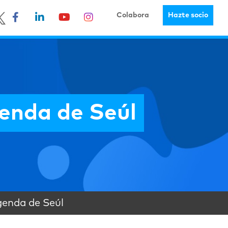
Colabora
Hazte socio
genda de Seúl
genda de Seúl