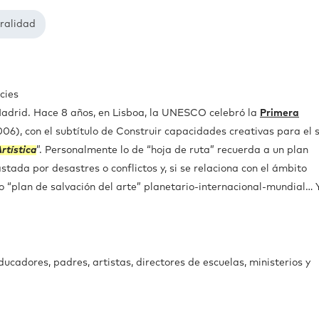
uralidad
cies
adrid. Hace 8 años, en Lisboa, la UNESCO celebró la
Primera
006), con el subtítulo de Construir capacidades creativas para el s
rtística
”. Personalmente lo de “hoja de ruta” recuerda a un plan
tada por desastres o conflictos y, si se relaciona con el ámbito
o “plan de salvación del arte” planetario-internacional-mundial… Y
cadores, padres, artistas, directores de escuelas, ministerios y