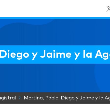
 Diego y Jaime y la A
gistral
Martina, Pablo, Diego y Jaime y la A