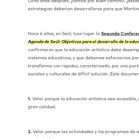
Ocho años después, ¿vamos por buen camino?, ¿estas
estrategias deberían desarrollarse para que Martina
Hace 4 años, en Seúl, tuvo lugar la
Segunda Conferenc
Agenda de Seúl: Objetivos para el desarrollo de la educ
confirmaron que la educación artística debe desemp
sistemas educativos, y que debemos esforzarnos por
transforma con rapidez, caracterizado, por una parte,
sociales y culturales de difícil solución. Este docume
1.
Velar porque la educación artística sea accesible
gran calidad.
2.
Velar porque las actividades y los programas de e