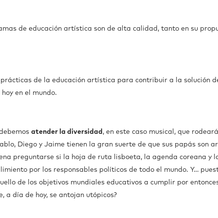
amas de educación artística son de alta calidad, tanto en su prop
 prácticas de la educación artística para contribuir a la solución d
 hoy en el mundo.
o debemos
atender la diversidad
, en este caso musical, que rodear
ablo, Diego y Jaime tienen la gran suerte de que sus papás son ar
 pena preguntarse si la hoja de ruta lisboeta, la agenda coreana y l
imiento por los responsables políticos de todo el mundo. Y… pues
quello de los objetivos mundiales educativos a cumplir por entonce
e, a día de hoy, se antojan utópicos?