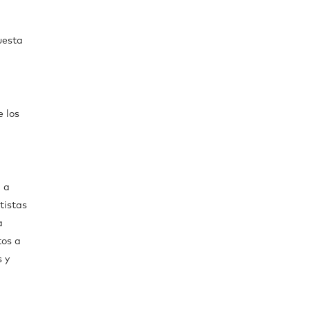
uesta
e los
á a
tistas
a
tos a
s y