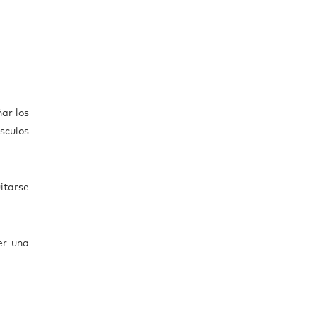
ar los
sculos
itarse
er una