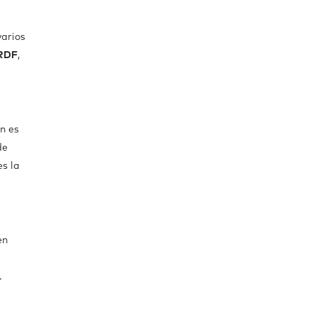
varios
RDF
,
n es
de
s la
en
.