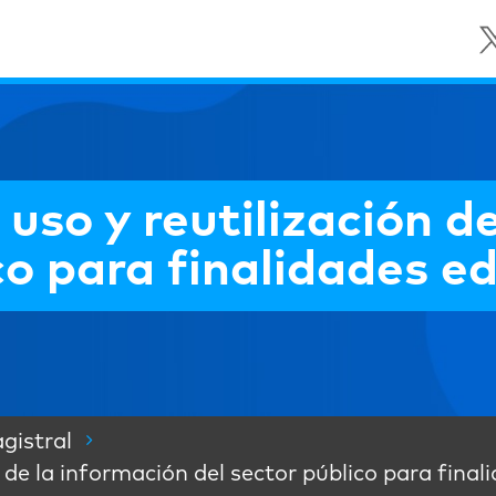
 uso y reutilización d
co para finalidades e
gistral
n de la información del sector público para fina