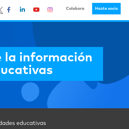
Colabora
Hazte socio
e la información
ducativas
lidades educativas