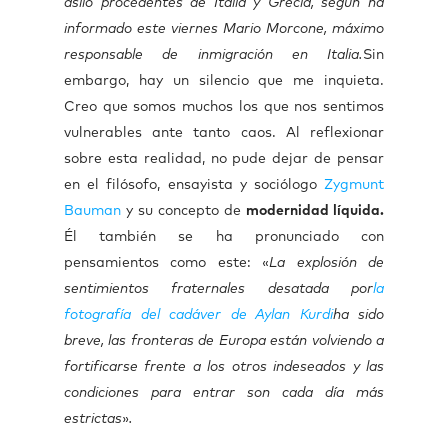
asilo procedentes de Italia y Grecia, según ha
informado este viernes Mario Morcone, máximo
responsable de inmigración en Italia.
Sin
embargo, hay un silencio que me inquieta.
Creo que somos muchos los que nos sentimos
vulnerables ante tanto caos. Al reflexionar
sobre esta realidad, no pude dejar de pensar
en el filósofo, ensayista y sociólogo
Zygmunt
Bauman
y su concepto de
modernidad líquida.
Él también se ha pronunciado con
pensamientos como este: «
La explosión de
sentimientos fraternales desatada por
la
fotografía del cadáver de Aylan Kurdi
ha sido
breve, las fronteras de Europa están volviendo a
fortificarse frente a los otros indeseados y las
condiciones para entrar son cada día más
estrictas
»
.