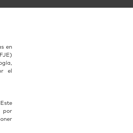
as en
(FJE)
gía,
r el
 Este
a por
poner