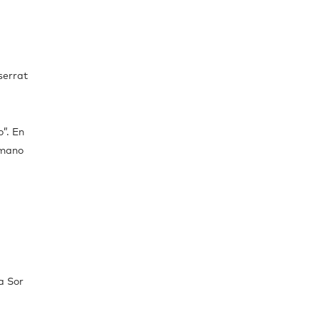
serrat
”. En
 mano
a Sor