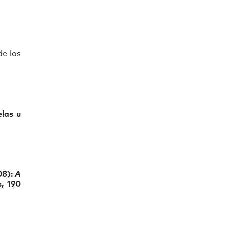
de los
elas u
08):
A
, 190