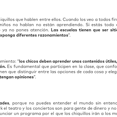
quillos que hablen entre ellos. Cuando los veo a todos fi
s niños no hablan no están aprendiendo. Si estás todo 
o ya no pones atención.
Las escuelas tienen que ser sit
 exponga diferentes razonamientos
”.
amiento: “
los chicos deben aprender unos contenidos útiles
ón.
Es fundamental que participen en la clase, que conf
en que distinguir entre las opciones de cada cosa y eleg
 tengan opiniones
”.
ades
, porque no puedes entender el mundo sin entend
ork el teatro y los conciertos son para gente de dinero y no
nciar un programa por el que los chiquillos irán a los 