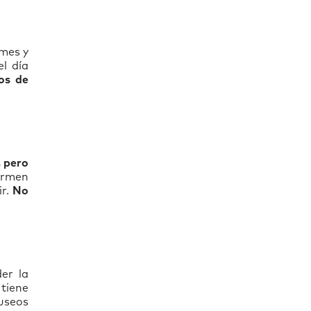
rmes y
el día
ios de
, pero
ormen
ir.
No
er la
 tiene
museos