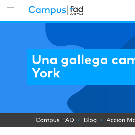
Una gallega cam
York
Campus FAD
Blog
Acción Ma