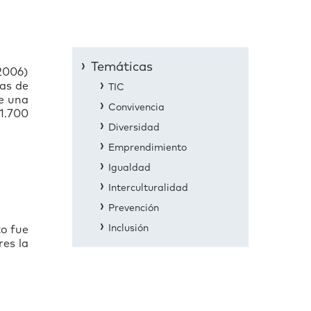
Temáticas
 2006)
las de
TIC
de una
Convivencia
1.700
Diversidad
Emprendimiento
Igualdad
Interculturalidad
Prevención
Inclusión
to fue
res la