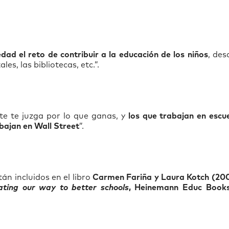
dad el reto de contribuir a la educación de los niños
, des
es, las bibliotecas, etc.”.
te te juzga por lo que ganas, y
los que trabajan en escu
bajan en Wall Street
”.
n incluidos en el libro
Carmen Fariña y Laura Kotch (20
rating our way to better schools
, Heinemann Educ Books