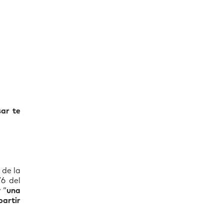
ar te
 de la
6 del
 “
una
partir