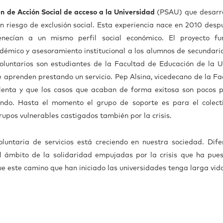
an de Acción Social de acceso a la Universidad
(PSAU) que desarro
 riesgo de exclusión social. Esta experiencia nace en 2010 desp
necían a un mismo perfil social económico. El proyecto fu
démico y asesoramiento institucional a los alumnos de secundari
oluntarios son estudiantes de la Facultad de Educación de la 
ue aprenden prestando un servicio. Pep Alsina, vicedecano de la F
lenta y que los casos que acaban de forma exitosa son pocos p
ndo. Hasta el momento el grupo de soporte es para el colect
rupos vulnerables castigados también por la crisis.
untaria de servicios está creciendo en nuestra sociedad. Dife
el ámbito de la solidaridad empujadas por la crisis que ha pues
ue este camino que han iniciado las universidades tenga larga vid