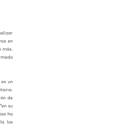
alizar
mos en
o más.
ormado
 es un
taria.
ión de
“en su
ias ha
la los