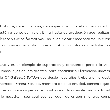
 trabajos, de excursiones, de despedidas…. Es el momento de fin
stán a punto de iniciar. En la fiesta de graduación que realiza
llerato y Ciclos formativos , no pude evitar emocionarme un curs
 los alumnos que acababan estaba Ami, una alumna que había f
a.
uto y es un ejemplo de superación y constancia, pero a la vez
lumnos, hijos de inmigrantes, para continuar su formación universi
e la ONG
Besalú Solidari
que desde hace años trabaja en la gest
nómicos. Ernest Bassols, miembro de esta entidad, comenta que 
dres gambianos pero que la situación de crisis de muchas famil
lo necesite , sea cual sea su lugar de origen, mientras cump