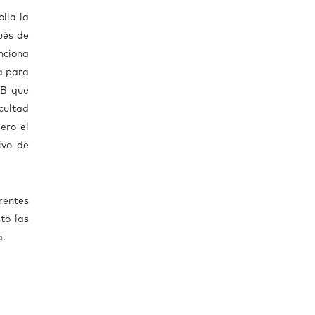
lla la
ués de
nciona
a para
UB que
acultad
ero el
ivo de
rentes
to las
a.