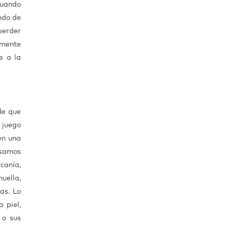
Cuando
ndo de
perder
amente
e a la
de que
 juego
en una
asamos
canía,
huella,
as. Lo
 piel,
 o sus