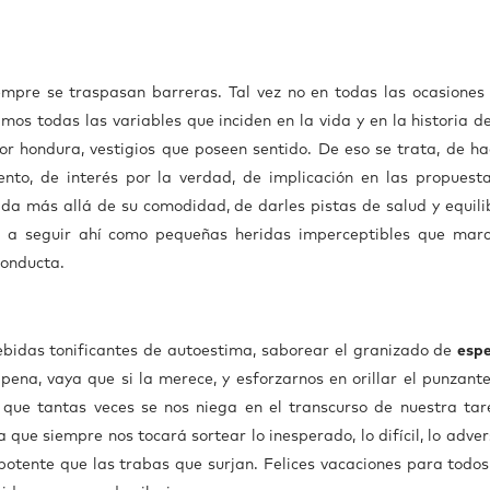
mpre se traspasan barreras. Tal vez no en todas las ocasiones 
os todas las variables que inciden en la vida y en la historia d
r hondura, vestigios que poseen sentido. De eso se trata, de ha
nto, de interés por la verdad, de implicación en las propuest
da más allá de su comodidad, de darles pistas de salud y equilib
an a seguir ahí como pequeñas heridas imperceptibles que mar
conducta.
ebidas tonificantes de autoestima, saborear el granizado de
esp
na, vaya que si la merece, y esforzarnos en orillar el punzante
o que tantas veces se nos niega en el transcurso de nuestra tar
que siempre nos tocará sortear lo inesperado, lo difícil, lo adve
otente que las trabas que surjan. Felices vacaciones para todos