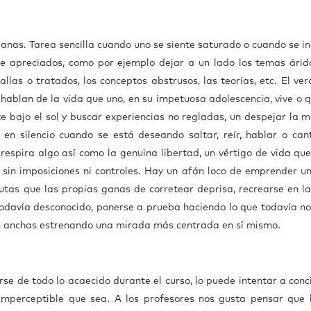
 ganas. Tarea sencilla cuando uno se siente saturado o cuando se i
e apreciados, como por ejemplo dejar a un lado los temas árido
llas o tratados, los conceptos abstrusos, las teorías, etc. El ver
hablan de la vida que uno, en su impetuosa adolescencia, vive o q
e bajo el sol y buscar experiencias no regladas, un despejar la m
 en silencio cuando se está deseando saltar, reír, hablar o cant
 respira algo así como la genuina libertad, un vértigo de vida que
sin imposiciones ni controles. Hay un afán loco de emprender un
autas que las propias ganas de corretear deprisa, recrearse en l
todavía desconocido, ponerse a prueba haciendo lo que todavía no
sus anchas estrenando una mirada más centrada en sí mismo.
se de todo lo acaecido durante el curso, lo puede intentar a conc
 imperceptible que sea. A los profesores nos gusta pensar que 