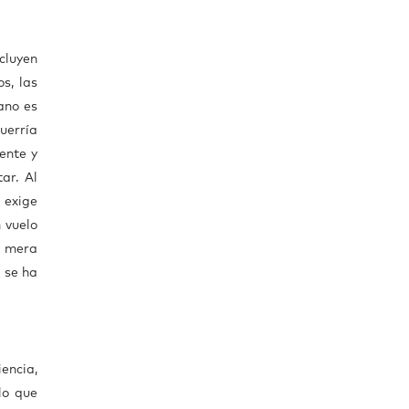
ncluyen
s, las
ano es
uerría
ente y
ar. Al
 exige
 vuelo
a mera
 se ha
iencia,
lo que