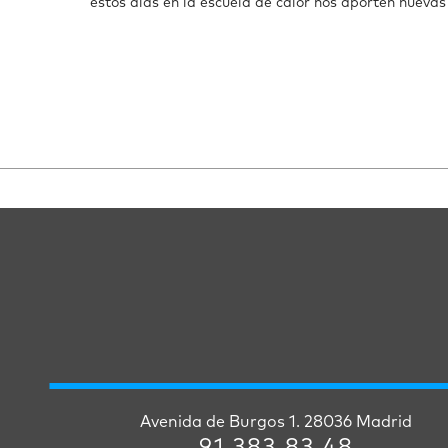
estos días en la escuela de calor nos aporten nuevas
Avenida de Burgos 1. 28036 Madrid
91 383 83 48