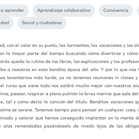
 a aprender
Aprendizaje colaborativo
Convivencia
lidad
Social y ciudadana
d, con el calor en su punto, las tormentas, las vacaciones y los 
san la mayor parte del tiempo buscando cómo divertirse y cómo
rás queda la rutina de los libros, las explicaciones y los profeso
aba a nosotros en esta bendita época del año. Y por lo que nos 
os levantarnos más tarde, ya no tenemos reuniones ni clases y
l curso que viene todo nos saldrá mucho mejor con nuestros al
lma, pasear, respirar a pleno pulmón la brisa marina que sale del
e, tal y como decía la canción del título. Benditas vacaciones q
 alma se serene. Tenemos tiempo para pensar en cualquier cosa, i
minado y valorar qué hemos conseguido implantar en la mente d
de alas remendadas pasándoselo de miedo lejos de las obliga