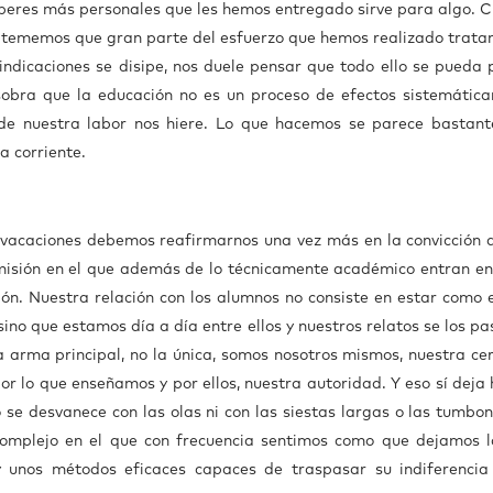
saberes más personales que les hemos entregado sirve para algo. 
o tememos que gran parte del esfuerzo que hemos realizado trata
indicaciones se disipe, nos duele pensar que todo ello se pueda 
sobra que la educación no es un proceso de efectos sistemátic
e nuestra labor nos hiere. Lo que hacemos se parece bastant
ra corriente.
vacaciones debemos reafirmarnos una vez más en la convicción 
smisión en el que además de lo técnicamente académico entran en
ión. Nuestra relación con los alumnos no consiste en estar como 
ino que estamos día a día entre ellos y nuestros relatos se los p
ra arma principal, no la única, somos nosotros mismos, nuestra cer
or lo que enseñamos y por ellos, nuestra autoridad. Y eso sí deja 
o se desvanece con las olas ni con las siestas largas o las tumbon
omplejo en el que con frecuencia sentimos como que dejamos la
 unos métodos eficaces capaces de traspasar su indiferencia