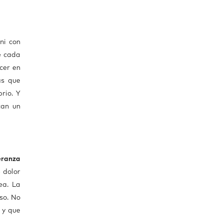
ni con
e cada
cer en
as que
rio. Y
can un
eranza
 dolor
ea. La
rso. No
 y que