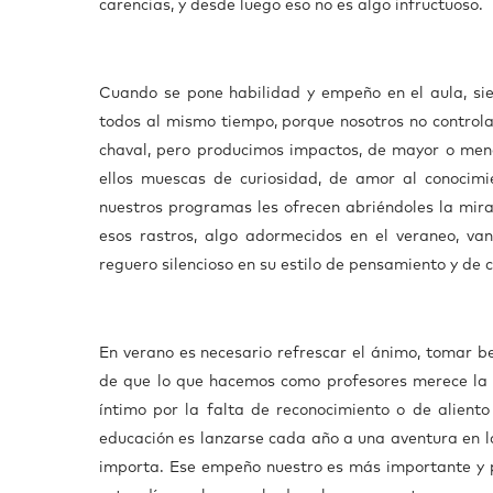
carencias, y desde luego eso no es algo infructuoso.
Cuando se pone habilidad y empeño en el aula, sie
todos al mismo tiempo, porque nosotros no controlam
chaval, pero producimos impactos, de mayor o meno
ellos muescas de curiosidad, de amor al conocimie
nuestros programas les ofrecen abriéndoles la mira
esos rastros, algo adormecidos en el veraneo, v
reguero silencioso en su estilo de pensamiento y de 
En verano es necesario refrescar el ánimo, tomar b
de que lo que hacemos como profesores merece la pe
íntimo por la falta de reconocimiento o de alient
educación es lanzarse cada año a una aventura en la 
importa. Ese empeño nuestro es más importante y p