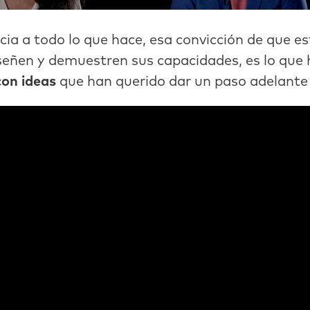
cia a todo lo que hace, esa convicción de que e
nseñen y demuestren sus capacidades, es lo que 
con ideas
que han querido dar un paso adelant