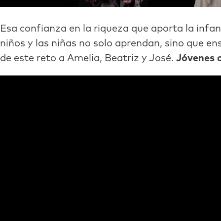
Esa confianza en la riqueza que aporta la infan
niños y las niñas no solo aprendan, sino que e
de este reto a Amelia, Beatriz y José.
Jóvenes 