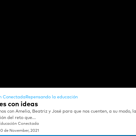
n Conectada
Repensando la educación
es con ideas
os con Amelia, Beatriz y José para que nos cuenten, a su modo, la
ión del reto que...
Educación Conectada
30 de November, 2021