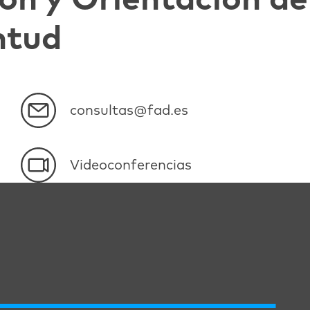
ón y Orientación de
ntud
consultas@fad.es
Videoconferencias