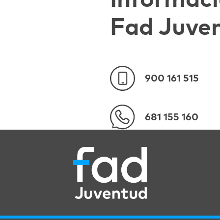
Informaci
Fad Juve
900 161 515
681 155 160