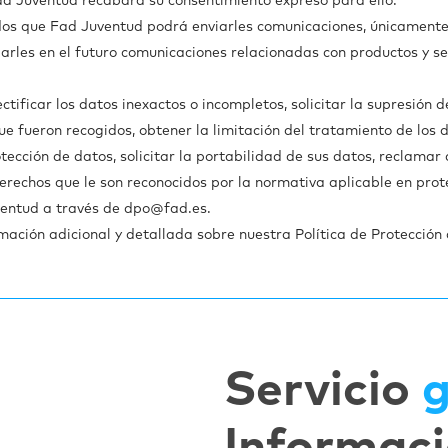
Fad Juventud recabará su consentimiento expreso para ello.
dos que Fad Juventud podrá enviarles comunicaciones, únicamente c
rles en el futuro comunicaciones relacionadas con productos y ser
ctificar los datos inexactos o incompletos, solicitar la supresión 
ue fueron recogidos, obtener la limitación del tratamiento de los
tección de datos, solicitar la portabilidad de sus datos, reclama
erechos que le son reconocidos por la normativa aplicable en prot
ventud a través de dpo@fad.es.
rmación adicional y detallada sobre nuestra Política de Protecció
Servicio
g