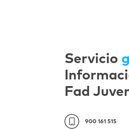
Servicio
g
Informaci
Fad Juve
900 161 515