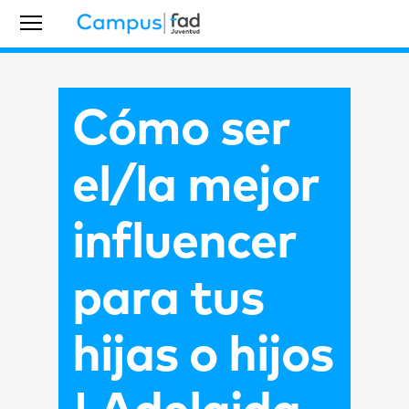
Cómo ser
el/la mejor
influencer
para tus
hijas o hijos