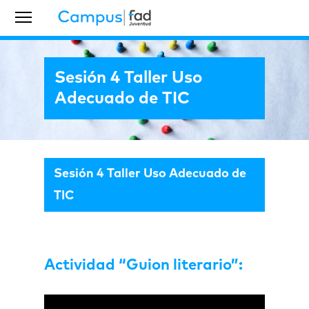
Sesión 4 Taller Uso
Adecuado de TIC
Sesión 4 Taller Uso Adecuado de
TIC
Actividad “Guion literario”: