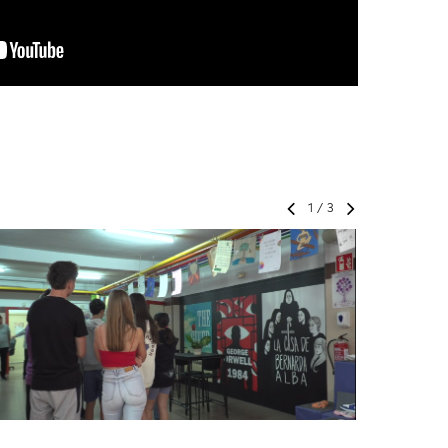
1
/
3