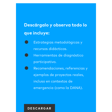
Descárgalo y observa todo lo
que i
ncluye:
Estrategias metodológicas y
recursos didácticos.
Herramientas de diagnóstico
participativo.
Recomendaciones, referencias y
ejemplos de proyectos reales,
incluso en contextos de
emergencia (como la DANA).
DESCARGAR