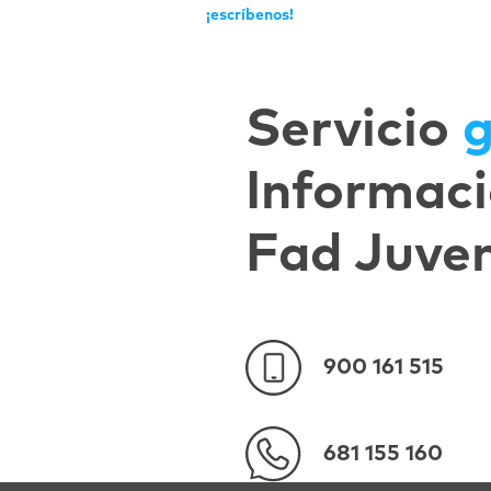
¡escríbenos!
Servicio
g
Informaci
Fad Juve
900 161 515
681 155 160