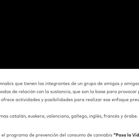
nnabis que tienen los integrantes de un grupo de amigos y amigas
modos de relación con la sustancia, que son la base para provocar 
ofrece actividades y posibilidades para realizar ese enfoque pre
omas catalán, euskera, valenciano, gallego, inglés, francés y árabe.
 el programa de prevención del consumo de cannabis
“Pasa la Vi