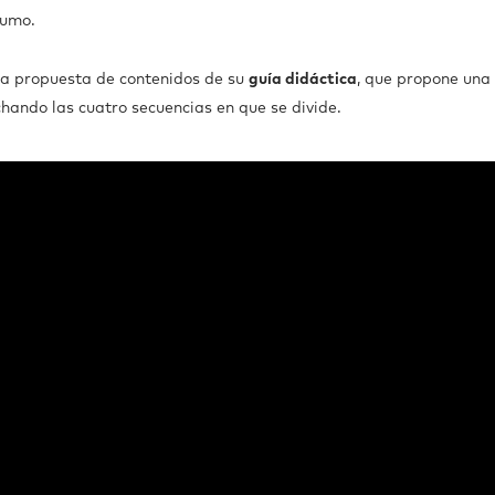
sumo.
 la propuesta de contenidos de su
guía didáctica
, que propone una 
ando las cuatro secuencias en que se divide.