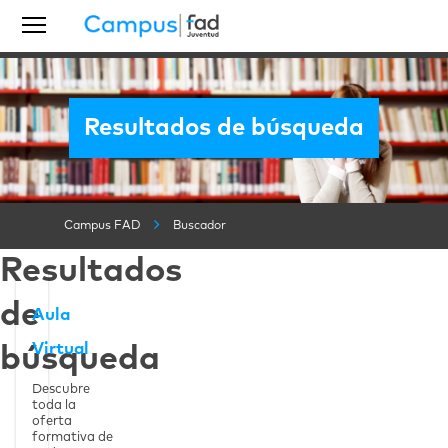
Resultados de búsqueda
Campus FAD
Buscador
Resultados
Ver la página
Aula Virtual
de
Aula
Virtual
búsqueda
Descubre
toda la
oferta
formativa de