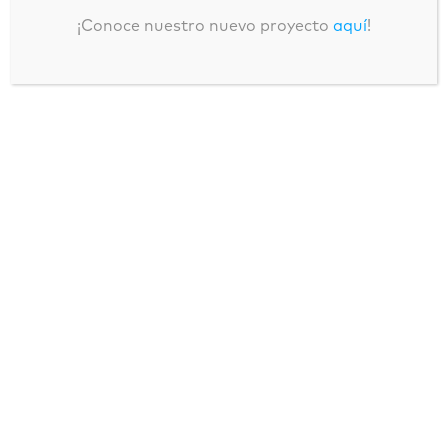
¡Conoce nuestro nuevo proyecto
aquí
!
INVESTIGACIÓN.
El panorama de la
educación en
España tras la
pandemia de
COVID19:
La opinión
de la comunidad
educativa
La proclamación del Estado de Alarma a