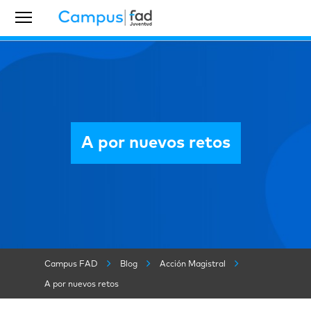
A por nuevos retos
Campus FAD
Blog
Acción Magistral
A por nuevos retos