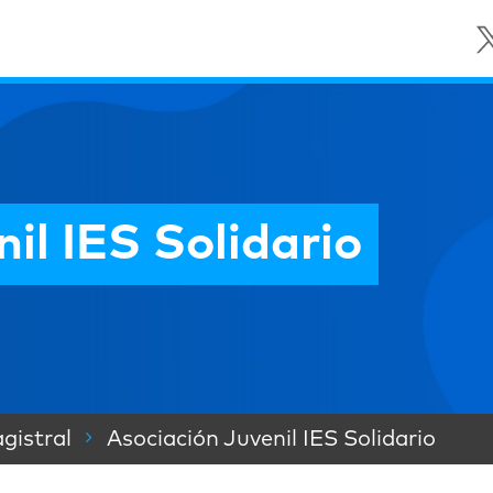
il IES Solidario
gistral
Asociación Juvenil IES Solidario