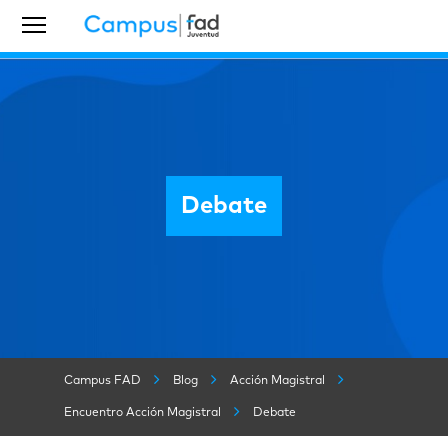
Debate
Campus FAD
Blog
Acción Magistral
Encuentro Acción Magistral
Debate