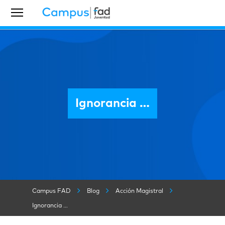
Ignorancia …
Campus FAD
Blog
Acción Magistral
Ignorancia …