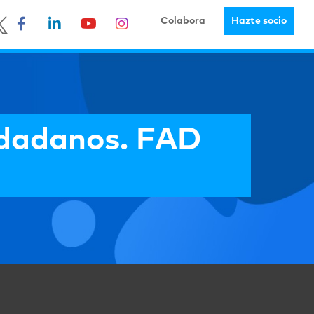
Colabora
Hazte socio
dadanos. FAD