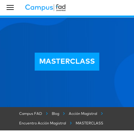
MASTERCLASS
Campus FAD
Blog
Acción Magistral
Encuentro Acción Magistral
MASTERCLASS