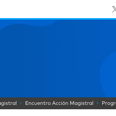
gistral
Encuentro Acción Magistral
Prog