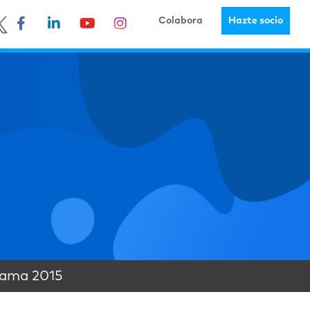
Colabora
Hazte socio
rama 2015