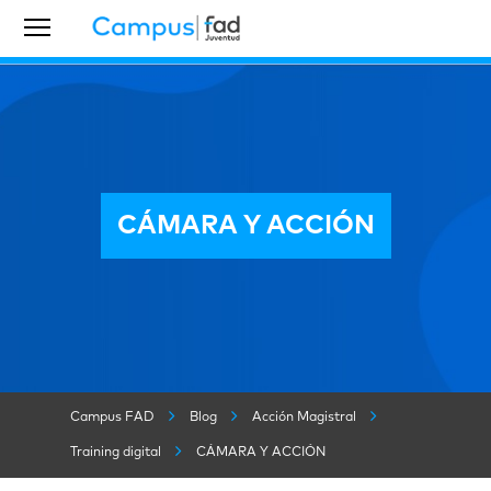
CÁMARA Y ACCIÓN
Campus FAD
Blog
Acción Magistral
Training digital
CÁMARA Y ACCIÓN