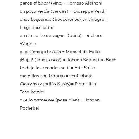
peras
al binoni
(vino) = Tomaso Albinoni
un poco
verdis
(verdes) = Giuseppe Verdi
unos
boquerinis
(boquerones) en vinagre =
Luigi Boccherini
en el cuarto de
vagner
(baño) = Richard
Wagner
el estómago le
falla
= Manuel de Falla
¡Bajjjj! (¡puaj, asco!) = Johann Sebastian Bach
te dejo los recados
sa ti
= Eric Satie
me pillas con trabajo = contrabajo
Ciao Kosky
(adiós Kosky)= Piotr Illich
Tchaikovsky
que lo
pachel bel
(pase bien) = Johann
Pachebel