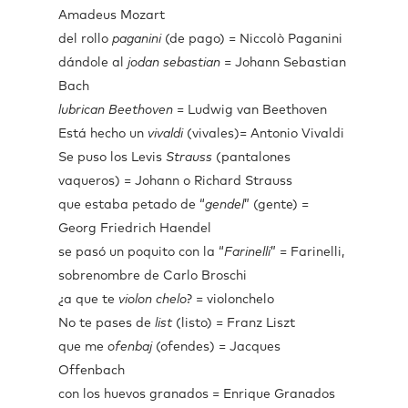
Amadeus Mozart
del rollo
paganini
(de pago) = Niccolò Paganini
dándole al
jodan sebastian
= Johann Sebastian
Bach
lubrican Beethoven
= Ludwig van Beethoven
Está hecho un
vivaldi
(vivales)= Antonio Vivaldi
Se puso los Levis
Strauss
(pantalones
vaqueros) = Johann o Richard Strauss
que estaba petado de “
gendel
” (gente) =
Georg Friedrich Haendel
se pasó un poquito con la “
Farinelli
” = Farinelli,
sobrenombre de Carlo Broschi
¿a que te
violon chelo
? = violonchelo
No te pases de
list
(listo) = Franz Liszt
que me
ofenbaj
(ofendes) = Jacques
Offenbach
con los huevos granados = Enrique Granados