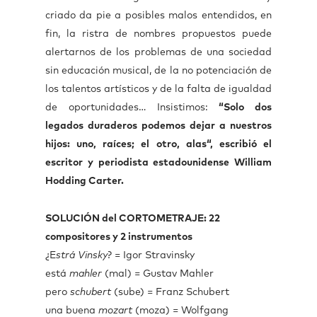
criado da pie a posibles malos entendidos, en
fin, la ristra de nombres propuestos puede
alertarnos de los problemas de una sociedad
sin educación musical, de la no potenciación de
los talentos artísticos y de la falta de igualdad
de oportunidades… Insistimos:
“Solo dos
legados duraderos podemos dejar a nuestros
hijos: uno, raíces; el otro, alas“, escribió el
escritor y periodista estadounidense William
Hodding Carter.
SOLUCIÓN del CORTOMETRAJE: 22
compositores y 2 instrumentos
¿E
strá
Vinsky
? = Igor Stravinsky
está
mahler
(mal) = Gustav Mahler
pero
schubert
(sube) = Franz Schubert
una buena
mozart
(moza) = Wolfgang