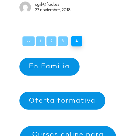
cgil@fad.es
27 noviembre, 2018
<<
1
2
3
4
En Familia
Oferta formativa
Cursos online para