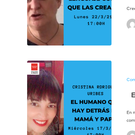
Cree
Com
E
En 
com