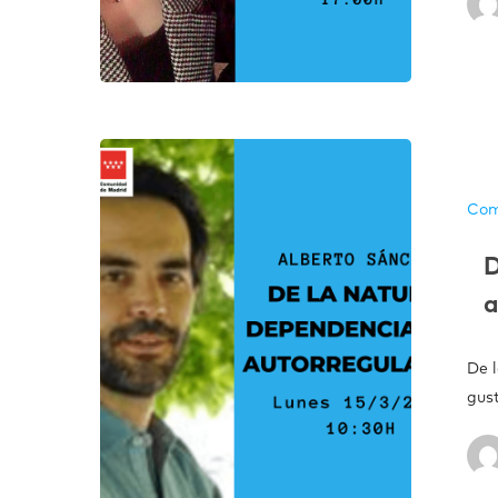
Com
D
a
De 
gus