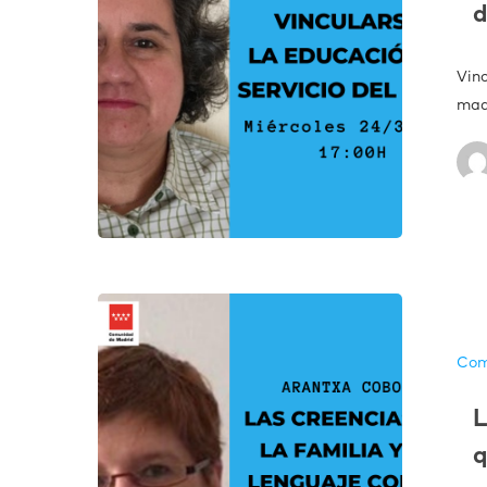
d
Vin
mad
Com
L
q