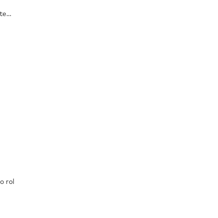
ste…
o rol