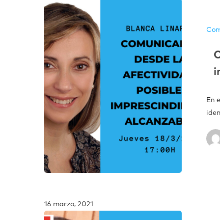
Com
C
i
En 
iden
16 marzo, 2021