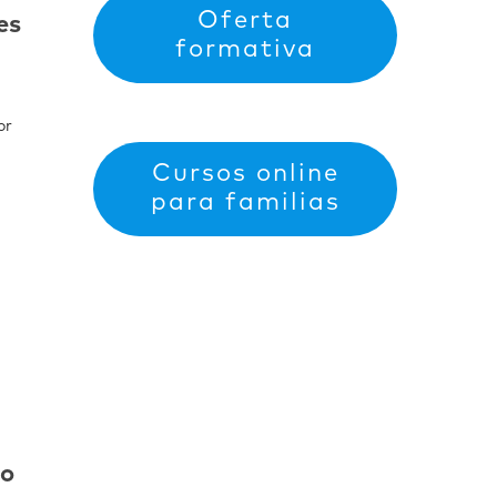
Oferta
es
formativa
or
Cursos online
para familias
io