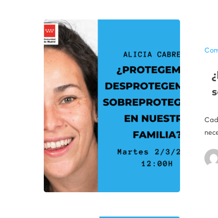
Com
¿
s
Cada
nec