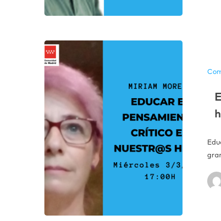
Com
E
h
Edu
gra