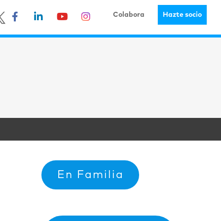
Colabora
Hazte socio
En Familia