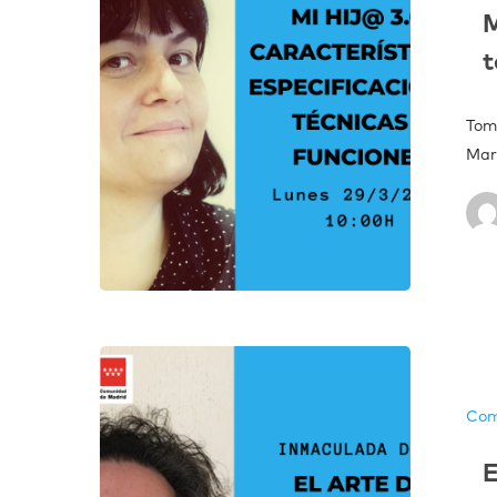
M
t
Tom
Mar
Com
E