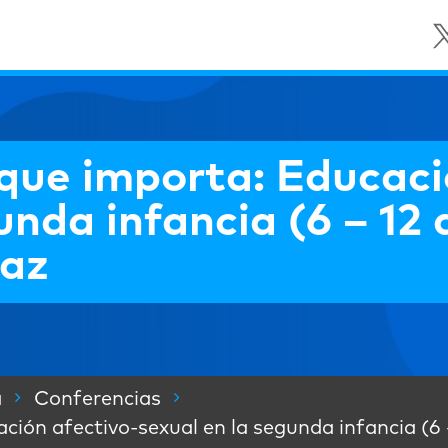
que importa: Educaci
unda infancia (6 – 12 
taz
a
Conferencias
ión afectivo-sexual en la segunda infancia (6 