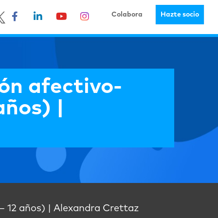
Colabora
Hazte socio
ón afectivo-
años) |
– 12 años) | Alexandra Crettaz