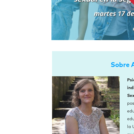
Sobre 
Psi
ind
Sex
pos
edu
edu
la 